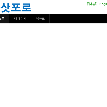
 코코시르 삿포로
日本語
Engl
소문
내 페이지
북마크