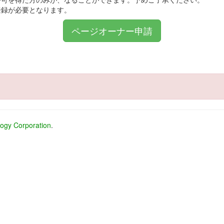
登録が必要となります。
ページオーナー申請
ogy Corporation
.