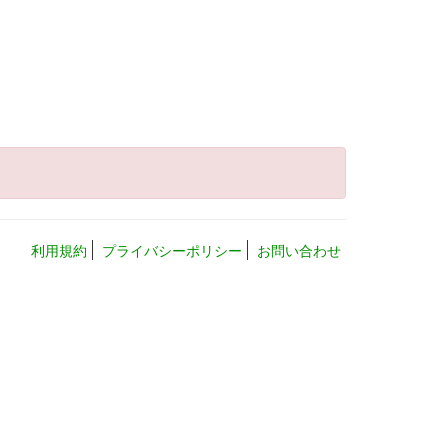
利用規約
プライバシーポリシー
お問い合わせ