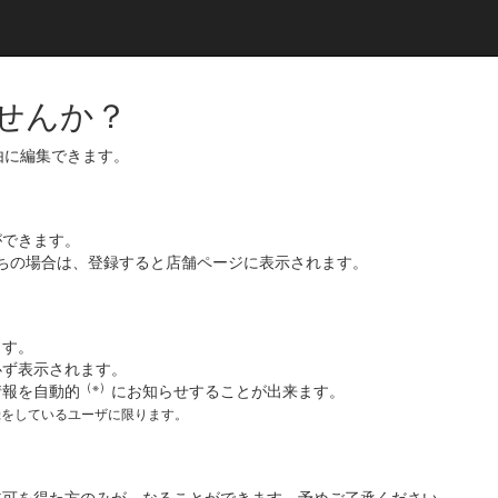
せんか？
由に編集できます。
ができます。
ジをお持ちの場合は、登録すると店舗ページに表示されます。
ます。
必ず表示されます。
（※）
情報を自動的
にお知らせすることが出来ます。
録をしているユーザに限ります。
許可を得た方のみが、なることができます。予めご了承ください。