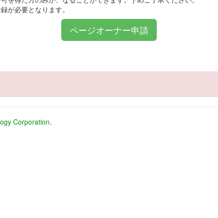
登録が必要となります。
ページオーナー申請
ogy Corporation
.